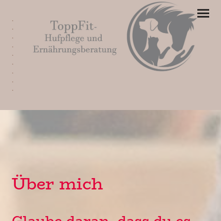
.
.
.
.
.
.
.
.
.
Über mich
Glaube daran, dass du es